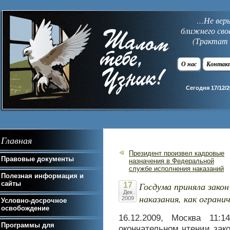
…Не верь 
ближнего сво
(Трактат 
О нас
Контак
Сегодня 17/12/2
Главная
Президент произвел кадровые
Правовые документы
назначения в Федеральной
службе исполнения наказаний
Полезная информация и
сайты
Госдума приняла закон
17
Дек
наказания, как ограни
2009
Условно-досрочное
освобождение
16.12.2009, Москва 11:
Программы для
окончательном чтении зако