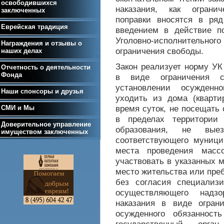
освободившихся
наказания, как ограни
заключенных
поправки вносятся в ряд
Еврейская традиция
введением в действие п
Уголовно-исполнительно
Награждения и отзывы о
ограничения свободы.
наших делах
Закон реализует норму У
Отчетность о деятельности
Фонда
в виде ограничения с
установлении осужденн
Наши спонсоры и друзья
уходить из дома (кварти
время суток, не посещать
СМИ и Мы
в пределах территории 
Доверительное управление
образования, не вые
имуществом заключенных
соответствующего муници
места проведения мас
участвовать в указанных 
место жительства или пре
без согласия специализир
осуществляющего надз
наказания в виде огран
осужденного обязанност