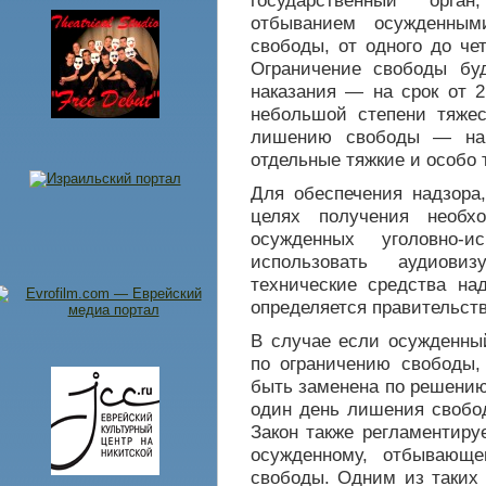
государственный орг
отбыванием осужденным
свободы, от одного до че
Ограничение свободы буд
наказания — на срок от 2
небольшой степени тяжес
лишению свободы — на 
отдельные тяжкие и особо 
Для обеспечения надзора
целях получения необх
осужденных уголовно-и
использовать аудиови
технические средства над
определяется правительст
В случае если осужденный
по ограничению свободы,
быть заменена по решению
один день лишения свобод
Закон также регламентиру
осужденному, отбывающе
свободы. Одним из таких