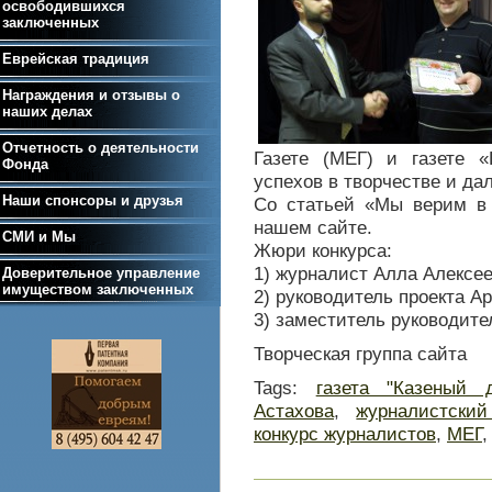
освободившихся
заключенных
Еврейская традиция
Награждения и отзывы о
наших делах
Отчетность о деятельности
Газете (МЕГ) и газете 
Фонда
успехов в творчестве и да
Наши спонсоры и друзья
Со статьей «Мы верим в 
нашем сайте.
СМИ и Мы
Жюри конкурса:
1) журналист Алла Алексее
Доверительное управление
имуществом заключенных
2) руководитель проекта А
3) заместитель руководите
Творческая группа сайта
Tags:
газета "Казеный 
Астахова
,
журналистский
конкурс журналистов
,
МЕГ