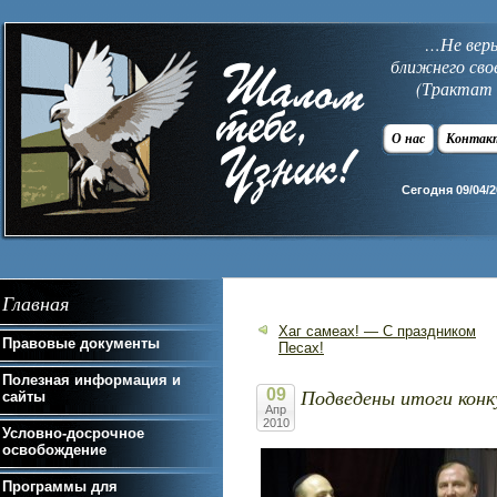
…Не верь 
ближнего сво
(Трактат 
О нас
Контак
Сегодня 09/04/2
Главная
Хаг самеах! — С праздником
Правовые документы
Песах!
Полезная информация и
Подведены итоги кон
09
сайты
Апр
2010
Условно-досрочное
освобождение
Программы для