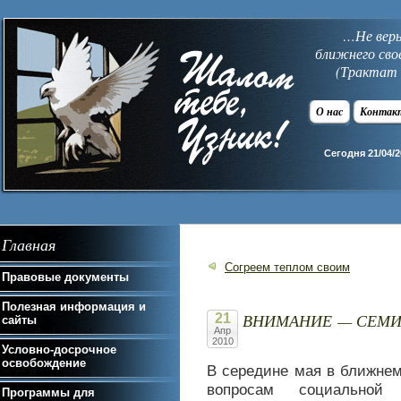
…Не верь 
ближнего сво
(Трактат 
О нас
Контак
Сегодня 21/04/2
Главная
Согреем теплом своим
Правовые документы
Полезная информация и
ВНИМАНИЕ — СЕМИН
21
сайты
Апр
2010
Условно-досрочное
освобождение
В середине мая в ближнем
вопросам социальной 
Программы для