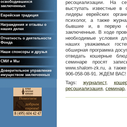
освободившихся
ресоциализации. На се
заключенных
выступать известные в
лидеры еврейских орган
Еврейская традиция
психолог, а также журн
Награждения и отзывы о
бывшие и, в первую оч
наших делах
заключенные. В ходе пров
необходимые условия дл
Отчетность о деятельности
Фонда
наших уважаемых госте
обширная программа досуг
Наши спонсоры и друзья
отведать кошерные блю
СМИ и Мы
семинаре просят запис
www.shalom-zk.ru, а также
Доверительное управление
906-058-08-91. ЖДЕМ ВАС!
имуществом заключенных
Tags:
журналист
,
коше
ресоциализация
,
семинар