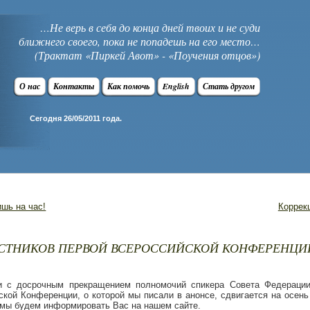
…Не верь в себя до конца дней твоих и не суди
ближнего своего, пока не попадешь на его место…
(Трактат «Пиркей Авот» - «Поучения отцов»)
О нас
Контакты
Как помочь
English
Стать другом
Сегодня 26/05/2011 года.
ишь на час!
Коррек
ТНИКОВ ПЕРВОЙ ВСЕРОССИЙСКОЙ КОНФЕРЕНЦИ
и с досрочным прекращением полномочий спикера Совета Федераци
кой Конференции, о которой мы писали в анонсе, сдвигается на осень
 мы будем информировать Вас на нашем сайте.