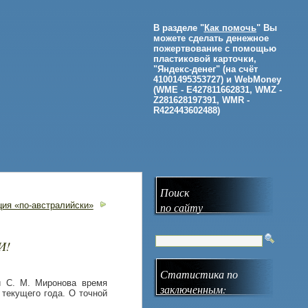
В разделе "
Как помочь
" Вы
можете сделать денежное
пожертвование с помощью
пластиковой карточки,
"Яндекс-денег" (на счёт
41001495353727) и WebMoney
(WME - E427811662831, WMZ -
Z281628197391, WMR -
R422443602488)
Поиск
ция «по-австралийски»
по сайту
И!
Статистика по
и С. М. Миронова время
заключенным:
 текущего года. О точной