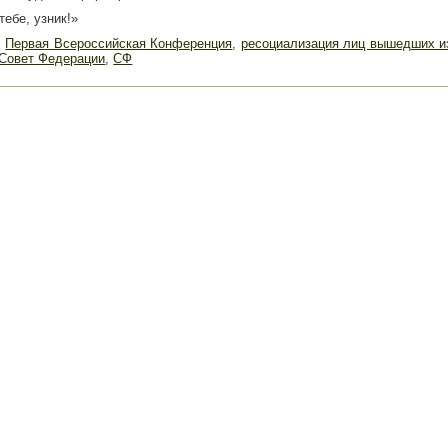
ебе, узник!»
,
Первая Всероссийская Конференция
,
ресоциализация лиц вышедших и
Совет Федерации
,
СФ