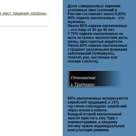
Доля совершаемых евреями
уголовных преступлений в
з мест лишения свободы
,
России составляет около 0,05%.
99% евреев-заключенных - это
мужчины.
Около 80% евреев-заключенных
– это лица от 20 до 45 лет.
У 70% евреев-заключенных на
воле остались малолетние дети,
жены, престарелые родители.
Около 60% евреев-заключенных
страдают различными формами
заболеваний (туберкулез,
гепатит, рак, частичная или
полная слепота).
Отношение
к Традиции:
60% заключенных интересуются
еврейской традицией, а 15%
частично соблюдают еврейский
образ жизни в неволе.
Каждый второй заключенный
просит прислать ему Тору с
комментариями, а каждому
пятому нужна индивидуальная
консультация раввина.