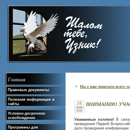
Главная
Мы к вам приехали всего л
Правовые документы
Полезная информация и
ВНИМАНИЮ УЧАС
26
сайты
мая
2011
Условно-досрочное
освобождение
Уважаемые коллеги!
В связ
проведения Первой Всероссийс
Программы для
дате проведения конференции