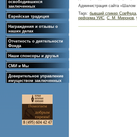
освободившихся
Администрация сайта «Шалом т
заключенных
Tags:
бывший спикер СовФеда
Еврейская традиция
реформа УИС
,
С. М. Миронов
,
Награждения и отзывы о
наших делах
Отчетность о деятельности
Фонда
Наши спонсоры и друзья
СМИ и Мы
Доверительное управление
имуществом заключенных