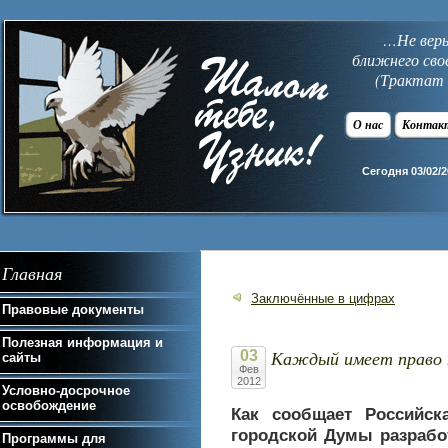
…Не верь 
ближнего сво
(Трактат 
О нас
Контак
Сегодня 03/02/2
Главная
Заключённые в цифрах
Правовые документы
Полезная информация и
Каждый имеет право 
03
сайты
Фев
2012
Условно-досрочное
освобождение
Как сообщает Российск
городской Думы разрабо
Программы для