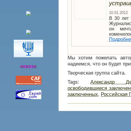
устраи
10.01.2012
В 30 лет
Журналис
он мечт
изменил
Подробне
Мы хотим пожелать автор
надеемся, что он будет при
Творческая группа сайта.
Tags:
Александр Де
освободившиеся заключе
заключенных
,
Российская 