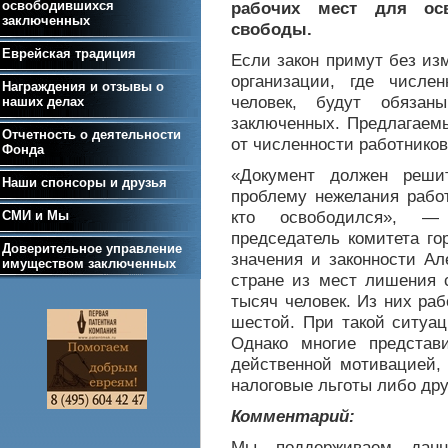
освободившихся
рабочих мест для ос
заключенных
свободы.
Еврейская традиция
Если закон примут без из
организации, где числе
Награждения и отзывы о
человек, будут обяза
наших делах
заключенных. Предлагаемы
Отчетность о деятельности
от численности работников
Фонда
«Документ должен реши
Наши спонсоры и друзья
проблему нежелания работ
кто освободился», —
СМИ и Мы
председатель комитета го
Доверительное управление
значения и законности Ал
имуществом заключенных
стране из мест лишения 
тысяч человек. Из них ра
шестой. При такой ситуац
Однако многие представ
действенной мотивацией, 
налоговые льготы либо др
Комментарий:
Мы поддерживаем данн