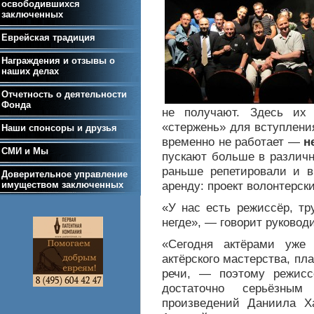
освободившихся
заключенных
Еврейская традиция
Награждения и отзывы о
наших делах
Отчетность о деятельности
Фонда
не получают. Здесь их
«стержень» для вступлени
Наши спонсоры и друзья
временно не работает —
н
СМИ и Мы
пускают больше в различн
раньше репетировали и в
Доверительное управление
аренду: проект волонтерски
имуществом заключенных
«У нас есть режиссёр, тр
негде», — говорит руковод
«Сегодня актёрами уже
актёрского мастерства, пл
речи, — поэтому режисс
достаточно серьёзны
произведений Даниила Х