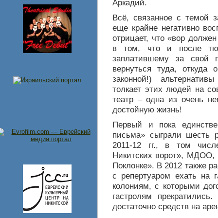
Аркадий.
Всё, связанное с темой 
еще крайне негативно во
отрицает, что «вор долже
в том, что и после тю
заплатившему за свой п
вернуться туда, откуда 
законной!) альтернати
толкает этих людей на со
театр – одна из очень не
достойную жизнь!
Первый и пока единств
письма» сыграли шесть 
2011-12 гг., в том чис
Никитских ворот», МДОО,
Поклонке». В 2012 также р
с репертуаром ехать на г
колониям, с которыми дог
гастролям прекратились
достаточно средств на ар