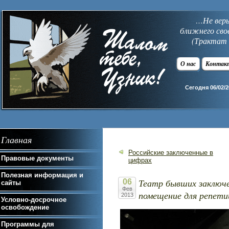
…Не верь 
ближнего сво
(Трактат 
О нас
Контак
Сегодня 06/02/2
Главная
Российские заключенные в
Правовые документы
цифрах
Полезная информация и
Театр бывших заключ
06
сайты
Фев
помещение для репети
2013
Условно-досрочное
освобождение
Программы для