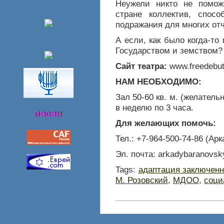
Неужели никто не помож
стране коллектив, спос
подражания для многих от
А если, как было когда-то
Государством и земством?
Сайт театра:
www.freedebut
НАМ НЕОБХОДИМО:
Зал 50-60 кв. м. (желатель
в неделю по 3 часа.
Для желающих помочь:
Тел.: +7-964-500-74-86 (Ар
Эл. почта: arkadybaranovsk
Tags:
адаптация заключен
М. Розовский
,
МДОО
,
соци