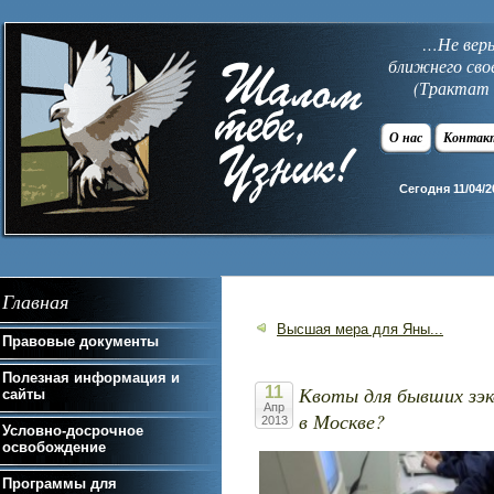
…Не верь 
ближнего сво
(Трактат 
О нас
Контак
Сегодня 11/04/2
Главная
Высшая мера для Яны...
Правовые документы
Полезная информация и
Квоты для бывших зэк
11
сайты
Апр
в Москве?
2013
Условно-досрочное
освобождение
Программы для