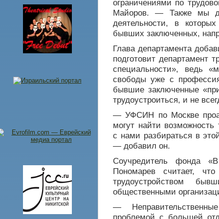
ограничениями по трудово
Майоров. — Также мы д
деятельности, в которы
бывших заключенных, напр
Глава департамента добав
подготовит департамент т
специальности», ведь «
свободы уже с профессия
бывшие заключенные «при
трудоустроиться, и не всег
— УФСИН по Москве проан
могут найти возможность 
с нами разбираться в это
— добавил он.
Соучредитель фонда «В
Пономарев считает, что
трудоустройством быв
общественными организац
— Неправительственны
проблемой с большей от