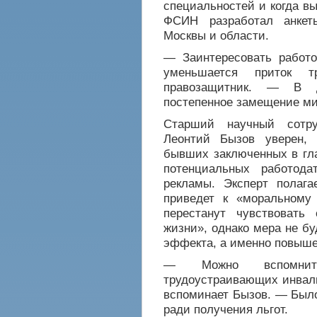
специальностей и когда в
ФСИН разработал анкет
Москвы и области.
— Заинтересовать работо
уменьшается приток т
правозащитник. — В д
постепенное замещение м
Старший научный сотру
Леонтий Бызов уверен,
бывших заключенных в гл
потенциальных работод
рекламы. Эксперт полага
приведет к «моральном
перестанут чувствоват
жизни», однако мера не бу
эффекта, а именно повыше
— Можно вспомнит
трудоустраивающих инвал
вспоминает Бызов. — Был
ради получения льгот.