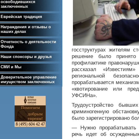
освободившихся
заключенных
Еврейская традиция
Награждения и отзывы о
наших делах
Отчетность о деятельности
Фонда
госструктурах жителям с
решение было принято 
Наши спонсоры и друзья
профилактике правонаруше
СМИ и Мы
рассказал «Известиям»
региональной безопас
Доверительное управление
прорабатывается механизм
имуществом заключенных
«квотирование или пре
УФСИНа».
Трудоустройство бывши
криминогенную обстановк
было зарегистрировано бол
— Нужно прорабатывать 
речь идет об осужденны