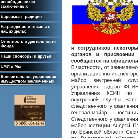
освободившихся
заключенных
Еврейская традиция
Награждения и отзывы о
наших делах
Отчетность о деятельности
Фонда
и сотрудников некотор
органов и присвоении
Наши спонсоры и друзья
сообщается на официаль
СМИ и Мы
В частности, от занимаем
организационно-инспект
Доверительное управление
майор внутренней слу
имуществом заключенных
управления кадров ФСИ
Управления ФСИН по Ки
внутренней службы Вале
следственного управлени
генерал-майор юстиц
Следственного управления
майор юстиции Андрей По
по Брянской области Серг