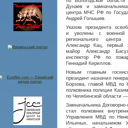
по Вологодской области
Дунаев и замначальника 
центра МЧС РФ по Госуда
Андрей Голышев.
Указом президента осво
и уволены с военной 
регионального центра
Александр Кац, первый
майор Александр Басу
инспектор РФ по пожар
Геннадий Кириллов.
Новым главным госинс
президент назначил генер
Борзова, главой МВД по 
полковника полиции Кази
по Челябинской области —
Замначальника Договорно-
стал полковник внутре
Управления МВД по Нене
Ильиных, начальником 