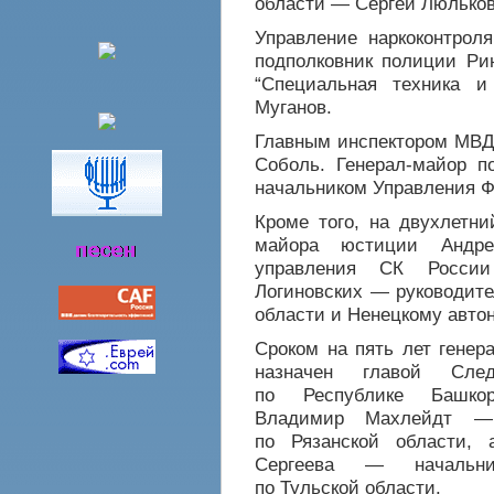
области — Сергей Люльков
Управление наркоконтрол
подполковник полиции Ри
“Специальная техника 
Муганов.
Главным инспектором МВД
Соболь. Генерал-майор п
начальником Управления Ф
Кроме того, на двухлетни
майора юстиции Андре
управления СК России
Логиновских — руководите
области и Ненецкому автон
Сроком на пять лет генер
назначен главой Сле
по Республике Башкор
Владимир Махлейдт —
по Рязанской области, 
Сергеева — начальни
по Тульской области.