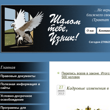
…Не верь 
ближнего сво
(Трактат 
О нас
Контак
Сегодня 27/06/2
Главная
Перепись воров в законе. Итого
Правовые документы
500 человек
Полезная информация и
Kадровые изменения
27
сайты
июня
2013
Условно-досрочное
освобождение
Программы для