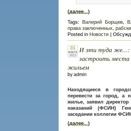
(далее...)
Tags:
Валерий Борщев
,
В
права заключенных
,
рабски
Posted in
Новости
|
Обсужд
И эти туда же...
01
марта
2013
застроить места
жильем
by admin
Находящиеся в городс
перевести за город, а 
жилье, заявил директо
наказаний (ФСИН) Ген
заседании коллегии ФСИ
(далее...)