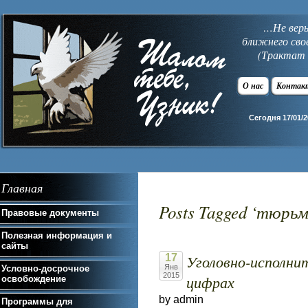
…Не верь 
ближнего сво
(Трактат 
О нас
Контак
Сегодня 17/01/2
Главная
Posts Tagged ‘тюрь
Правовые документы
Полезная информация и
сайты
Уголовно-исполни
17
Янв
Условно-досрочное
2015
цифрах
освобождение
by admin
Программы для