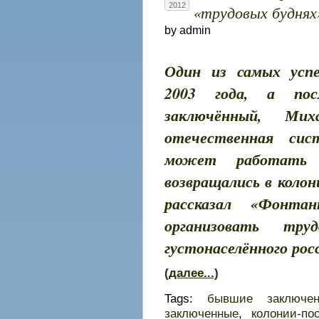
2012
«трудовых буднях»
by admin
Один из самых усп
2003 года, а по
заключённый, Мих
отечественная сис
может работать
возвращались в коло
рассказал «Фонт
организовать тру
густонаселённого рос
(далее...)
Tags:
бывшие заключе
заключенные
,
колонии-по