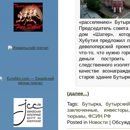
«расселению» Бутырс
Председатель совета
дом «Шатер», кот
Хубутия предложил п
девелоперский прое
что-то, что нужно го
деньги построить
следственного изолят
качестве вознаграж
старое здание Бутырк
(далее...)
Tags:
Бутырка
,
бутырский
заключенные
,
инвесторы
тюрьмы
,
ФСИН РФ
Posted in
Новости
|
Обсужд