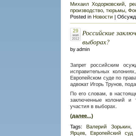
Михаил Ходорковский
,
ре
производство
,
тюрьмы
,
Фон
Posted in
Новости
|
Обсужд
Российские заклю
29
мая
2012
выборах?
by admin
Запрет российским осу
исправительных колониях
Европейском суде по прав
адвокат Игорь Трунов, по
По его словам, в настоящ
заключенные колоний и
участия в выборах.
(далее...)
Tags:
Валерий Зорькин
,
Ярцев
,
Европейский суд