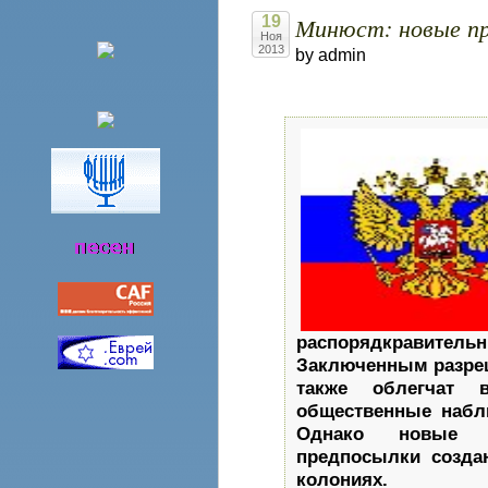
Минюст: новые пр
19
Ноя
2013
by admin
распорядкрави
Заключенным разреш
также облегчат 
общественные набл
Однако новые 
предпосылки созда
колониях.