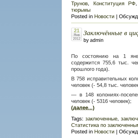
Трунов
,
Конституция РФ
тюрьмы
Posted in
Новости
|
Обсужд
Заключённые в ци
21
Янв
2012
by admin
По состоянию на 1 янв
содержится 755,6 тыс. че
прошлого года).
В 758 исправительных кол
человек (- 54,8 тыс. челове
— в 148 колониях-поселе
человек (- 5316 человек);
(далее...)
Tags:
заключенные
,
заключ
Статистика по заключенны
Posted in
Новости
|
Обсужд