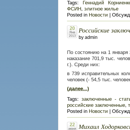
Tags:
Геннадий Корниенк
ФСИН
,
элитное жилье
Posted in
Новости
|
Обсужд
Российские заклю
20
Янв
2013
by admin
По состоянию на 1 января
наказание 701,9 тыс. челов
г.). Среди них:
в 739 исправительных кол
человек (- 54,5 тыс. челове
(далее...)
Tags:
заключенные - стат
российские заключенные
,
Posted in
Новости
|
Обсужд
Михаил Ходорковс
22
июня