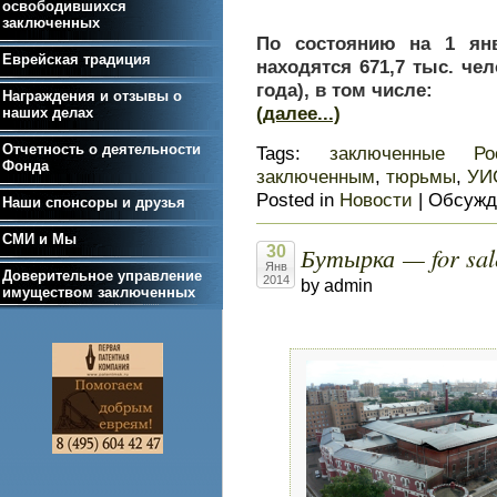
освободившихся
заключенных
По состоянию
на 1 янв
Еврейская традиция
находятся 671,7 тыс. чел
года), в том числе:
Награждения и отзывы о
(далее...)
наших делах
Отчетность о деятельности
Tags:
заключенные Ро
Фонда
заключенным
,
тюрьмы
,
УИ
Posted in
Новости
|
Обсужд
Наши спонсоры и друзья
СМИ и Мы
Бутырка — for sal
30
Янв
Доверительное управление
2014
by admin
имуществом заключенных