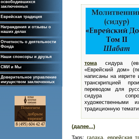
освободившихся
заключенных
Еврейская традиция
Награждения и отзывы о
наших делах
Отчетность о деятельности
Фонда
Наши спонсоры и друзья
тома
сидура (евр
СМИ и Мы
«Еврейский дом» (
написаны на иврите 
Доверительное управление
имуществом заключенных
транскрипцией про
переводом для русс
сидура сопров
художественными и
традиционную темати
(далее...)
Tags:
галаха
,
еврейская т