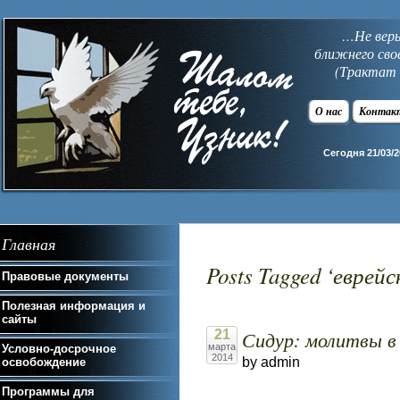
…Не верь 
ближнего сво
(Трактат 
О нас
Контак
Сегодня 21/03/2
Главная
Posts Tagged ‘еврей
Правовые документы
Полезная информация и
сайты
Сидур: молитвы в 
21
марта
Условно-досрочное
2014
by admin
освобождение
Программы для