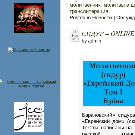
молитвенник
,
молитвы в ш
транслитерация
Posted in
Новости
|
Обсужд
СИДУР – ONLINE!
10
Ноя
2013
by admin
Барановский» сидура
«Еврейский дом» (с
Тексты написаны на 
русской транс