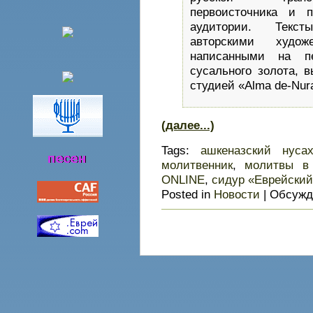
первоисточника и 
аудитории. Текс
авторскими худож
написанными на пе
сусального золота, 
студией «Alma de-Nur
(далее...)
Tags:
ашкеназский нуса
молитвенник
,
молитвы в
ONLINE
,
сидур «Еврейский
Posted in
Новости
|
Обсужд