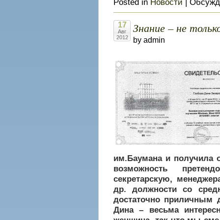
Posted in
Новости
|
Обсужд
Знание – не тольк
17
Авг
2012
by admin
им.Баумана и получила 
возможность претен
секретарскую, менеджер
др. должности со сред
достаточно приличным 
Дина – весьма интерес