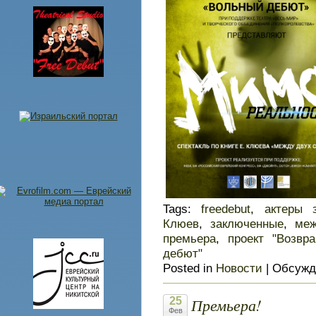
Tags:
freedebut
,
актеры 
Клюев
,
заключенные
,
меж
премьера
,
проект "Возвр
дебют"
Posted in
Новости
|
Обсужд
Премьера!
25
Фев