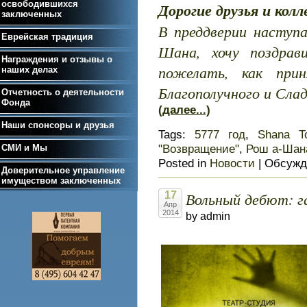
освободившихся
Дорогие друзья и колл
заключенных
В преддверии наступ
Еврейская традиция
Шана, хочу поздрав
Награждения и отзывы о
пожелать, как пр
наших делах
Благополучного и Слад
Отчетность о деятельности
Фонда
(далее...)
Наши спонсоры и друзья
Tags:
5777 год
,
Shana T
"Возвращение"
,
Рош а-Шан
СМИ и Мы
Posted in
Новости
|
Обсужд
Доверительное управление
имуществом заключенных
Вольный дебют: г
17
Апр
2014
by admin