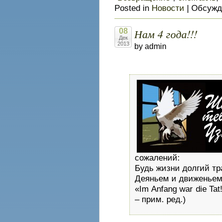
Posted in
Новости
|
Обсужд
Нам 4 года!!!
08
Дек
2013
by admin
сожалений:
Будь жизни долгий тр
Деяньем и движенье
«Im Anfang war die Ta
– прим. ред.)