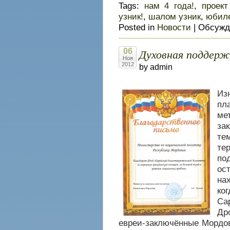
Tags:
нам 4 года!
,
проект
узник!
,
шалом узник
,
юбиле
Posted in
Новости
|
Обсужд
Духовная поддерж
06
Ноя
2012
by admin
Из
п
м
за
те
те
по
ос
на
ко
Са
Др
евреи-заключённые Мордов