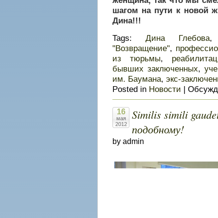
женщина, так что мы см
шагом на пути к новой ж
Дина!!!
Tags:
Дина Глебова
"Возвращение"
,
профессио
из тюрьмы
,
реабилита
бывших заключенных
,
уче
им. Баумана
,
экс-заключе
Posted in
Новости
|
Обсужд
Similis simili gau
16
мая
2012
подобному!
by admin