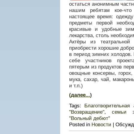
остаться анонимным частн
нашим ребятам кое-что
настоящее время: одежду
предметы первой необхо
красивые и удобные зим
лекарства, столь необход
Актёры из театральной
приобрести хорошие добро
в период зимних холодов. 
себе участников проек
пятерым из продуктов пер
овощные консервы, горох, 
мука, сахар, чай, макаро
и т.п.)
(далее...)
Tags:
Благотворительная 
"Возвращение"
,
семьи з
"Вольный дебют"
Posted in
Новости
|
Обсужд