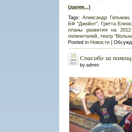
(далее...)
Tags:
Александр Гельман
БФ "Джойнт"
,
Гретта Елин
планы развития на 2012
попечителей
,
театр "Вольн
Posted in
Новости
|
Обсужд
Спасибо за помощ
15
Ноя
2011
by admin