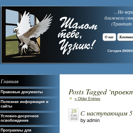
…Не верь 
ближнего сво
(Трактат 
О нас
Контак
Сегодня 29/09/2
Главная
Posts Tagged ‘прое
Правовые документы
« Older Entries
Полезная информация и
сайты
С наступающим 57
29
Сен
Условно-досрочное
2016
by admin
освобождение
Программы для