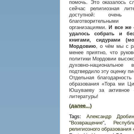
помочь. Это оказалось сл
сейчас религиозная лит
доступной: очень 
благотворительными 
организациями.
И все же
удалось собрать и бе
книгами, сидурами (м
Мордовию
, о чём мы с 
менее приятно, что руко
политики Мордовии высоко
духовно-национальное
подтвердило эту оценку пи
Отдельная благодарность 
образования «Тора ми Ци
Юшуваеву за активное 
литературы!
(далее...)
Tags:
Александр Дроби
"Возвращение"
,
Респуб
религиозного образования